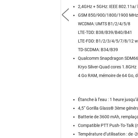
2,4GHz + 5GHz: IEEE 802.11a/ 
GSM 850/900/1800/1900 MHz
WCDMA: UMTS B1/2/4/5/8
LTE-TDD: B38/B39/B40/B41
LTE-FDD: B1/2/3/4/5/7/8/12 
TD-SCDMA: B34/B39
Qualcomm Snapdragon SDM660 
Kryo Silver-Quad cores 1.8GHz
4 Go RAM, mémoire de 64 Go, d
Étanche à l’eau : 1 heure jusqu’
4,5“ Gorilla Glass® 3ème génér
Batterie de 3600 mAh, remplaça
Compatible PTT Push-To-Talk (né
Température d’utilisation : de -