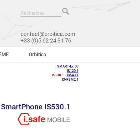
contact@orbitica.com
+33 (0)5 62 24 31 76
RÊME
Orbitica
SMART-Ex 03
IS120.1
IS530.1
-
IS540.1
IS-RSM2.1
SmartPhone IS530.1