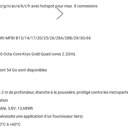
b/g/n/ac/e/k/r/h avec hotspot pour max. 8 connexions
with MFBI B13/14/17/20/25/26/28A/28B/29/30/66
Octa-Core Kryo Gold-Quad cores 2.2GHz
ont 54 Go sont disponibles
à 2 m de profondeur, étanche à la poussière, protégé contre les microparti
ation
ble, 3,8V; 13,68Wh
cessite une application d‘un fournisseur tiers)
20°C à +60°C