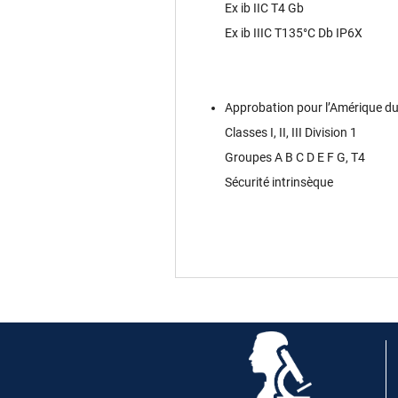
Ex ib IIC T4 Gb
Ex ib IIIC T135°C Db IP6X
Approbation pour l’Amérique du
Classes I, II, III Division 1
Groupes A B C D E F G, T4
Sécurité intrinsèque