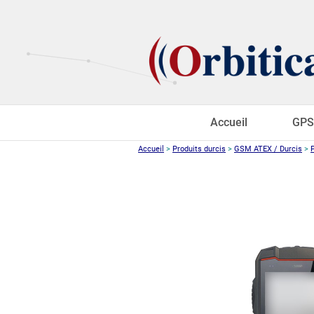
Accueil
GPS
Accueil
>
Produits durcis
>
GSM ATEX / Durcis
>