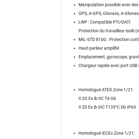
Manipulation possible avec des
GPS, A-GPS, Glonass, A-Glonass
LWP : Compatible PTI/DATI
Protection du travailleur isolé (
MIL-STD 810G : Protection contr
Haut-parleur amplifié
Emplacement, gyroscope, gravit
Chargeur rapide avec port USB
Homologué ATEX Zone 1/21:
II 2G Ex ib IIC T4 Gb
II 2D Ex ib IIIC T135°C Db IP6X
Homologué IECEx Zone 1/21: