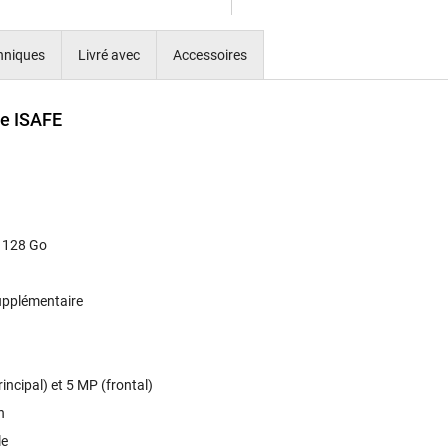
chniques
Livré avec
Accessoires
de ISAFE
 128 Go
upplémentaire
incipal) et 5 MP (frontal)
n
le