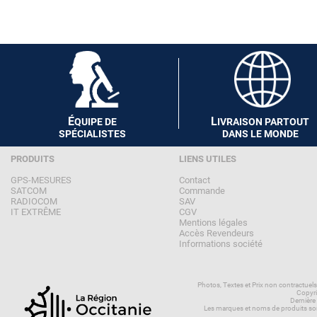
É
L
QUIPE DE
IVRAISON PARTOUT
SPÉCIALISTES
DANS LE MONDE
PRODUITS
LIENS UTILES
GPS-MESURES
Contact
SATCOM
Commande
RADIOCOM
SAV
IT EXTRÊME
CGV
Mentions légales
Accès Revendeurs
Informations société
Photos, Textes et Prix non contractuel
Copyri
Dernière
Les marques et noms de produits son