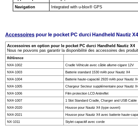
Navigation
Integrated with u-blox® GPS
Accessoires
pour le pocket PC durci Handheld Nautiz X
Accessoires en option pour le pocket PC durci Handheld Nautiz X4
Nous ne pouvons pas garantir la disponibilité des accessoires des produi
Référence
NX4-1002
Cradle Véhicule avec câble allume-cigare 12V
NX4-1003
Batterie standard 1530 mAh pour Nautiz X4
NX4-1004
Batterie haute-capacité 2920 mAh pour Nautiz X
NX4-1005
Chargeur Secteur supplémentaire pour Nautiz X
NX4-1006
Film protection LCD Antireflet
NX4-1007
1 Slot Standard Cradle, Charger and USB Cable 
NX4-2020
Housse pour Nautiz X4 (type ouvert)
NX4-2021
Housse pour Nautiz X4 avec batterie haute-capa
NX-1011
Stylet capacitif avec corde