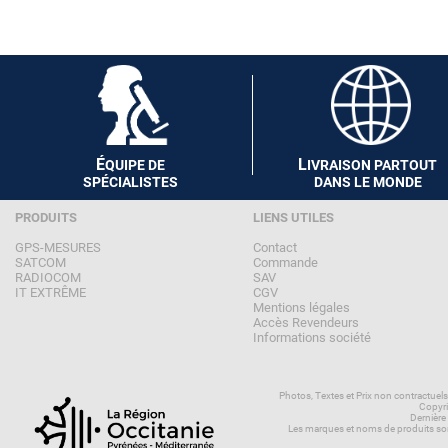
É
L
QUIPE DE
IVRAISON PARTOUT
SPÉCIALISTES
DANS LE MONDE
PRODUITS
LIENS UTILES
GPS-MESURES
Contact
SATCOM
Commande
RADIOCOM
SAV
IT EXTRÊME
CGV
Mentions légales
Accès Revendeurs
Informations société
Photos, Textes et Prix non contractuel
Copyri
Dernière
Les marques et noms de produits son