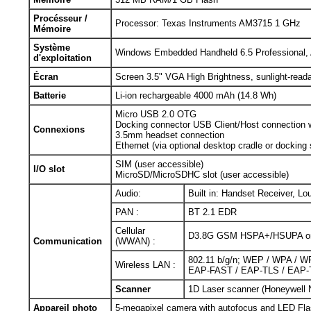
Procésseur /
Processor: Texas Instruments AM3715 1 GHz
Mémoire
Système
Windows Embedded Handheld 6.5 Professional, 
d'exploitation
Écran
Screen 3.5" VGA High Brightness, sunlight-reada
Batterie
Li-ion rechargeable 4000 mAh (14.8 Wh)
Micro USB 2.0 OTG
Docking connector USB Client/Host connection w
Connexions
3.5mm headset connection
Ethernet (via optional desktop cradle or docking
SIM (user accessible)
I/O slot
MicroSD/MicroSDHC slot (user accessible)
Audio:
Built in: Handset Receiver, Lo
PAN :
BT 2.1 EDR
Cellular
D3.8G GSM HSPA+/HSUPA or CD
Communication
(WWAN) :
802.11 b/g/n; WEP / WPA / WP
Wireless LAN :
EAP-FAST / EAP-TLS / EAP
Scanner
1D Laser scanner (Honeywell 
Appareil photo
5-megapixel camera with autofocus and LED Fl