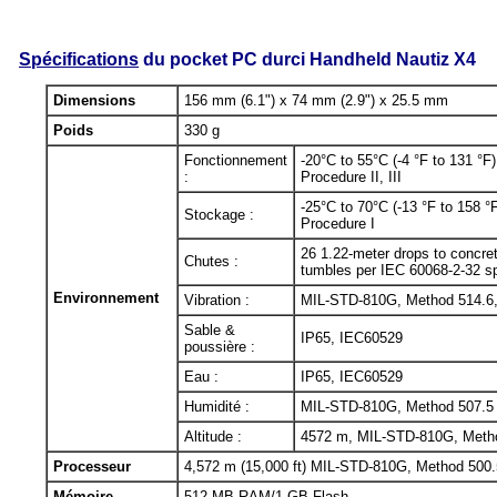
Spécifications
du pocket PC durci Handheld Nautiz X4
Dimensions
156 mm (6.1") x 74 mm (2.9") x 25.5 mm
Poids
330 g
Fonctionnement
-20°C to 55°C (-4 °F to 131 
:
Procedure II, III
-25°C to 70°C (-13 °F to 158
Stockage :
Procedure I
26 1.22-meter drops to concr
Chutes :
tumbles per IEC 60068-2-32 sp
Environnement
Vibration :
MIL-STD-810G, Method 514.6, 
Sable &
IP65, IEC60529
poussière :
Eau :
IP65, IEC60529
Humidité :
MIL-STD-810G, Method 507.5
Altitude :
4572 m, MIL-STD-810G, Metho
Processeur
4,572 m (15,000 ft) MIL-STD-810G, Method 500.
Mémoire
512 MB RAM/1 GB Flash