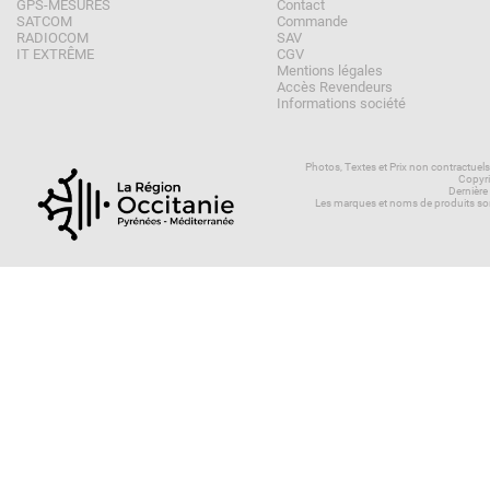
GPS-MESURES
Contact
SATCOM
Commande
RADIOCOM
SAV
IT EXTRÊME
CGV
Mentions légales
Accès Revendeurs
Informations société
Photos, Textes et Prix non contractuel
Copyri
Dernière
Les marques et noms de produits son