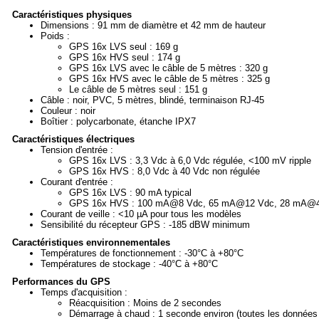
Caractéristiques physiques
Dimensions : 91 mm de diamètre et 42 mm de hauteur
Poids :
GPS 16x LVS seul : 169 g
GPS 16x HVS seul : 174 g
GPS 16x LVS avec le câble de 5 mètres : 320 g
GPS 16x HVS avec le câble de 5 mètres : 325 g
Le câble de 5 mètres seul : 151 g
Câble : noir, PVC, 5 mètres, blindé, terminaison RJ-45
Couleur : noir
Boîtier : polycarbonate, étanche IPX7
Caractéristiques électriques
Tension d'entrée :
GPS 16x LVS : 3,3 Vdc à 6,0 Vdc régulée, <100 mV ripple
GPS 16x HVS : 8,0 Vdc à 40 Vdc non régulée
Courant d'entrée :
GPS 16x LVS : 90 mA typical
GPS 16x HVS : 100 mA@8 Vdc, 65 mA@12 Vdc, 28 mA@
Courant de veille : <10 µA pour tous les modèles
Sensibilité du récepteur GPS : -185 dBW minimum
Caractéristiques environnementales
Températures de fonctionnement : -30°C à +80°C
Températures de stockage : -40°C à +80°C
Performances du GPS
Temps d'acquisition :
Réacquisition : Moins de 2 secondes
Démarrage à chaud : 1 seconde environ (toutes les données