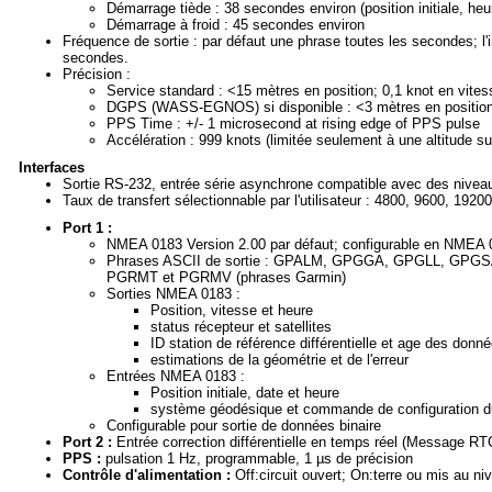
Démarrage tiède : 38 secondes environ (position initiale, h
Démarrage à froid : 45 secondes environ
Fréquence de sortie : par défaut une phrase toutes les secondes; l
secondes.
Précision :
Service standard : <15 mètres en position; 0,1 knot en vitess
DGPS (WASS-EGNOS) si disponible : <3 mètres en position; 
PPS Time : +/- 1 microsecond at rising edge of PPS pulse
Accélération : 999 knots (limitée seulement à une altitude s
Interfaces
Sortie RS-232, entrée série asynchrone compatible avec des nivea
Taux de transfert sélectionnable par l'utilisateur : 4800, 9600, 192
Port 1 :
NMEA 0183 Version 2.00 par défaut; configurable en NMEA 
Phrases ASCII de sortie : GPALM, GPGGA, GPGLL, G
PGRMT et PGRMV (phrases Garmin)
Sorties NMEA 0183 :
Position, vitesse et heure
status récepteur et satellites
ID station de référence différentielle et age des do
estimations de la géométrie et de l'erreur
Entrées NMEA 0183 :
Position initiale, date et heure
système géodésique et commande de configuration d
Configurable pour sortie de données binaire
Port 2 :
Entrée correction différentielle en temps réel (Message RT
PPS :
pulsation 1 Hz, programmable, 1 µs de précision
Contrôle d'alimentation :
Off:circuit ouvert; On:terre ou mis au ni