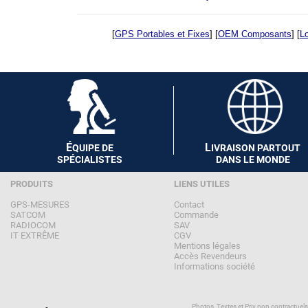
[
GPS Portables et Fixes
] [
OEM Composants
] [
Lo
É
L
QUIPE DE
IVRAISON PARTOUT
SPÉCIALISTES
DANS LE MONDE
PRODUITS
LIENS UTILES
GPS-MESURES
Contact
SATCOM
Commande
RADIOCOM
SAV
IT EXTRÊME
CGV
Mentions légales
Accès Revendeurs
Informations société
Photos, Textes et Prix non contractuel