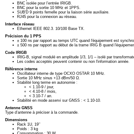
BNC isolée pour l’entrée IRIGB.
BNC pour la sortie 10 MHz et 1PPS.
SUB'D 9 points femelle pour la liaison série auxiliaire.
RJ45 pour la connexion au réseau.
Interface réseau
Ethernet IEEE 802.3. 10/100 Base TX.
Précision du 1 PPS
± 100 ns par rapport au temps UTC quand l'équipement est synchr
± 500 ns par rapport au début de la trame IRIG B quand l'équipemen
Code IRIGB
IRIG-B, signal modulé en amplitude 1/3, 1/1 – isolé par transformat
Les codes acceptés peuvent contenir ou non l'information année.
Référence interne
Oscillateur interne de type OCXO OSTAR 10 MHz.
Sortie 10 MHz sinus +13 dBm/50 Ω.
Stabilité long terme en autonomie :
< 1.10-9 / jour,
< 4.10-8 / mois,
< 3.10-7 / an.
Stabilité en mode asservi sur GNSS : < 1.10-10.
Antenne GNSS
Type d’antenne à préciser à la commande.
Dimensions
Rack 1U, 19’’
Poids : 3 kg
Consommation : 30 W