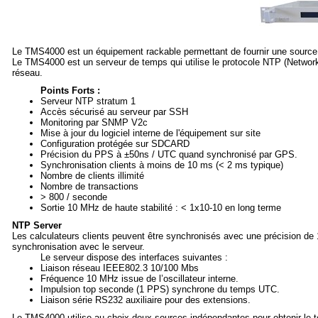
Le TMS4000 est un équipement rackable permettant de fournir une source 
Le TMS4000 est un serveur de temps qui utilise le protocole NTP (Network
réseau.
Points Forts :
Serveur NTP stratum 1
Accès sécurisé au serveur par SSH
Monitoring par SNMP V2c
Mise à jour du logiciel interne de l'équipement sur site
Configuration protégée sur SDCARD
Précision du PPS à ±50ns / UTC quand synchronisé par GPS.
Synchronisation clients à moins de 10 ms (< 2 ms typique)
Nombre de clients illimité
Nombre de transactions
> 800 / seconde
Sortie 10 MHz de haute stabilité : < 1x10-10 en long terme
NTP Server
Les calculateurs clients peuvent être synchronisés avec une précision de 1 
synchronisation avec le serveur.
Le serveur dispose des interfaces suivantes :
Liaison réseau IEEE802.3 10/100 Mbs
Fréquence 10 MHz issue de l’oscillateur interne.
Impulsion top seconde (1 PPS) synchrone du temps UTC.
Liaison série RS232 auxiliaire pour des extensions.
Le TMS4000 utilise au choix deux sources indépendantes pour obtenir le t