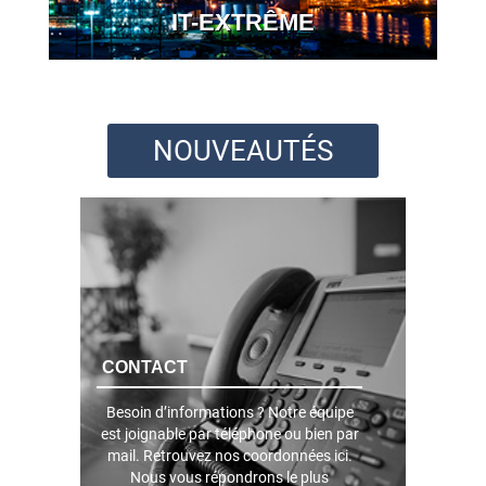
IT-EXTRÊME
NOUVEAUTÉS
CONTACT
Besoin d’informations ? Notre équipe
est joignable par téléphone ou bien par
mail. Retrouvez nos coordonnées ici.
Nous vous répondrons le plus