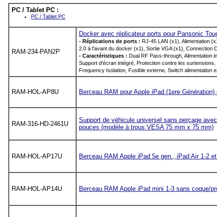
PC / Tablet PC :
PC / Tablet PC
Docker avec réplicateur ports pour Pansonic To
- Réplications de ports :
RJ-45 LAN (x1), Alimentation (x1
2.0 à l'avant du docker (x1), Sortie VGA (x1), Connection 
RAM-234-PAN2P
- Caractéristiques :
Dual RF Pass-through, Alimentation int
Support d'écran intégré, Protection contre les surtensions,
Frequency Isolation, Fusible externe, Switch alimentation 
RAM-HOL-AP8U
Berceau RAM pour Apple iPad (1ere Génération) 
Support de véhicule universel sans perçage avec
RAM-316-HD-2461U
pouces (modèle à trous VESA 75 mm x 75 mm)
RAM-HOL-AP17U
Berceau RAM Apple iPad 5e gen., iPad Air 1-2 et
RAM-HOL-AP14U
Berceau RAM Apple iPad mini 1-3 sans coque/pr