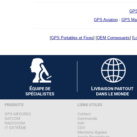
GPS
GPS Aviation
-
GPS Mar
[
GPS Portables et Fixes
] [
OEM Composants
] [
Lo
É
L
QUIPE DE
IVRAISON PARTOUT
SPÉCIALISTES
DANS LE MONDE
PRODUITS
LIENS UTILES
GPS-MESURES
Contact
SATCOM
Commande
RADIOCOM
SAV
IT EXTRÊME
CGV
Mentions légales
Accès Revendeurs