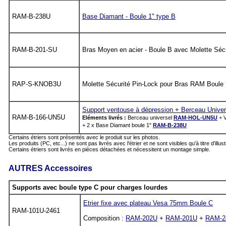
RAM-B-238U
Base Diamant - Boule 1" type B
RAM-B-201-SU
Bras Moyen en acier - Boule B avec Molette Sécu
RAP-S-KNOB3U
Molette Sécurité Pin-Lock pour Bras RAM Boule
Support ventouse à dépression + Berceau Univer
RAM-B-166-UN5U
Eléments livrés :
Berceau universel
RAM-HOL-UN5U
+ 
+ 2 x Base Diamant boule 1"
RAM-B-238U
Certains étriers sont présentés avec le produit sur les photos.
Les produits (PC, etc...) ne sont pas livrés avec l'étrier et ne sont visibles qu'à titre d'illust
Certains étriers sont livrés en pièces détachées et nécessitent un montage simple.
AUTRES Accessoires
Supports avec boule type C pour charges lourdes
Etrier fixe avec plateau Vesa 75mm Boule C
RAM-101U-2461
Composition :
RAM-202U
+
RAM-201U
+
RAM-2