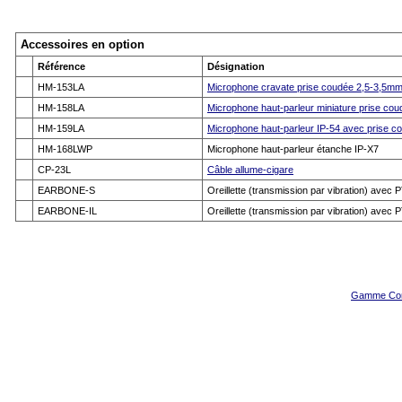
Accessoires en option
Référence
Désignation
HM-153LA
Microphone cravate prise coudée 2,5-3,5mm 
HM-158LA
Microphone haut-parleur miniature prise cou
HM-159LA
Microphone haut-parleur IP-54 avec prise co
HM-168LWP
Microphone haut-parleur étanche IP-X7
CP-23L
Câble allume-cigare
EARBONE-S
Oreillette (transmission par vibration) avec P
EARBONE-IL
Oreillette (transmission par vibration) avec
Gamme Com