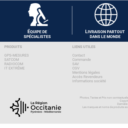
É
L
QUIPE DE
IVRAISON PARTOUT
SPÉCIALISTES
DANS LE MONDE
PRODUITS
LIENS UTILES
GPS-MESURES
Contact
SATCOM
Commande
RADIOCOM
SAV
IT EXTRÊME
CGV
Mentions légales
Accès Revendeurs
Informations société
Photos, Textes et Prix non contractuel
Copyri
Dernière
Les marques et noms de produits son