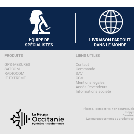
É
L
QUIPE DE
IVRAISON PARTOUT
SPÉCIALISTES
DANS LE MONDE
PRODUITS
LIENS UTILES
GPS-MESURES
Contact
SATCOM
Commande
RADIOCOM
SAV
IT EXTRÊME
CGV
Mentions légales
Accès Revendeurs
Informations société
Photos, Textes et Prix non contractuel
Copyri
Dernière
Les marques et noms de produits son