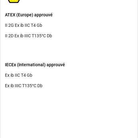
ATEX (Europe) approuvé
II 2G Ex ib IIC T4 Gb
II 2D Ex ib IIIC T135°C Db
IECEx (International) approuvé
Ex ib IIC T4 Gb
Ex ib IIIC T135°C Db