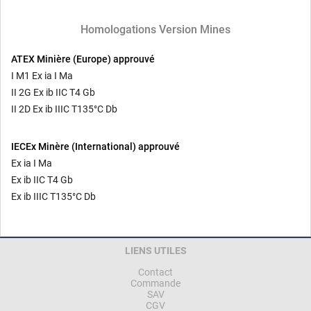
Homologations Version Mines
ATEX Minière (Europe) approuvé
I M1 Ex ia I Ma
II 2G Ex ib IIC T4 Gb
II 2D Ex ib IIIC T135°C Db
IECEx Minère (International) approuvé
Ex ia I Ma
Ex ib IIC T4 Gb
Ex ib IIIC T135°C Db
LIENS UTILES
Contact
Commande
SAV
CGV