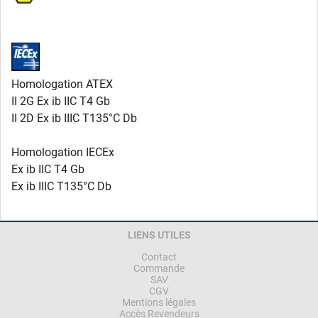
Homologation ATEX
II 2G Ex ib IIC T4 Gb
II 2D Ex ib IIIC T135°C Db
Homologation IECEx
Ex ib IIC T4 Gb
Ex ib IIIC T135°C Db
LIENS UTILES
Contact
Commande
SAV
CGV
Mentions légales
Accès Revendeurs